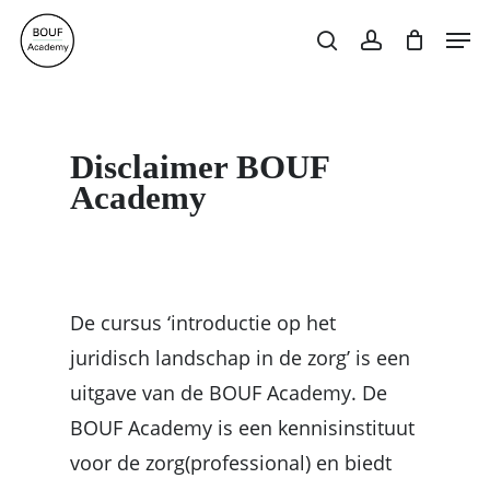
Skip
Men
search
account
to
Close
Cart
Cart
main
content
Disclaimer BOUF
Academy
De cursus ‘introductie op het
juridisch landschap in de zorg’ is een
uitgave van de BOUF Academy. De
BOUF Academy is een kennisinstituut
voor de zorg(professional) en biedt