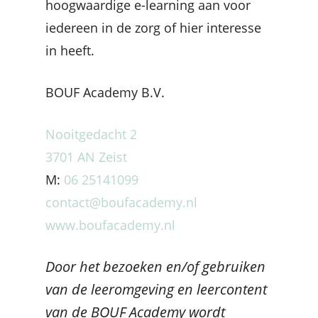
hoogwaardige e-
learning
aan voor
iedereen in de zorg of hier interesse
in heeft.
BOUF Academy B.V.
Nooitgedacht 2
3701 AN Zeist
M:
06 25141099
contact@boufacademy.nl
www.boufacademy.nl
Door het bezoeken en/of gebruiken
van de leeromgeving en leercontent
van de BOUF Academy wordt