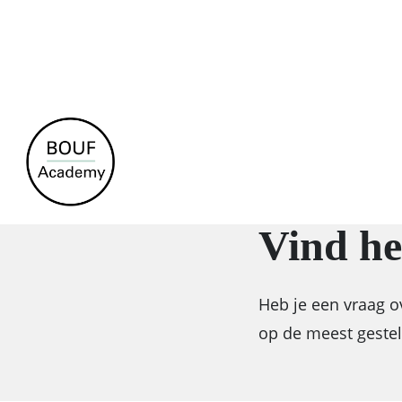
Skip
to
main
content
Vind he
Heb je een vraag o
op de meest gestel