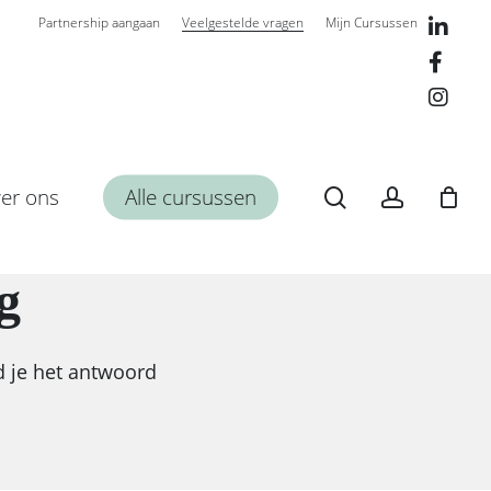
Partnership aangaan
Veelgestelde vragen
Mijn Cursussen
Close
Cart
search
account
er ons
Alle cursussen
g
d je het antwoord