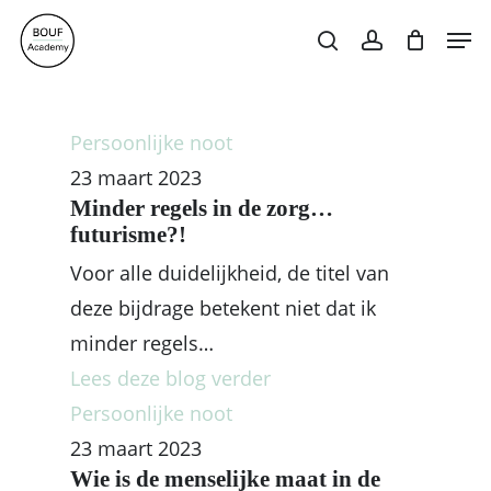
Skip
Men
search
account
to
Close
Cart
Cart
main
content
Persoonlijke noot
23 maart 2023
Minder regels in de zorg…
futurisme?!
Voor alle duidelijkheid, de titel van
deze bijdrage betekent niet dat ik
minder regels…
Lees deze blog verder
Persoonlijke noot
23 maart 2023
Wie is de menselijke maat in de