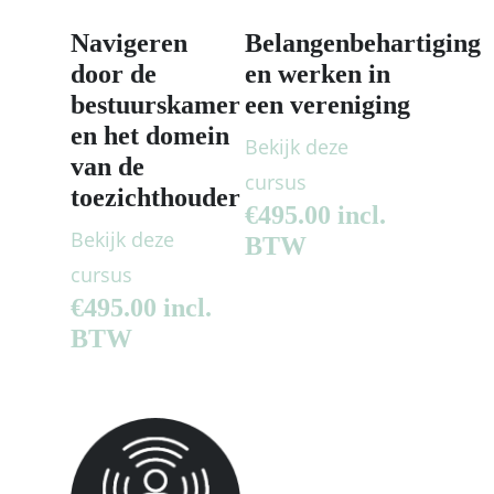
Navigeren
Belangenbehartiging
door de
en werken in
bestuurskamer
een vereniging
en het domein
Bekijk deze
van de
cursus
toezichthouder
€
495.00
incl.
Bekijk deze
BTW
cursus
€
495.00
incl.
BTW