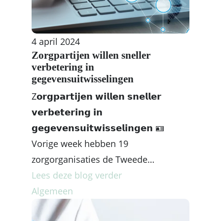
4 april 2024
Zorgpartijen willen sneller
verbetering in
gegevensuitwisselingen
Z𝗼𝗿𝗴𝗽𝗮𝗿𝘁𝗶𝗷𝗲𝗻 𝘄𝗶𝗹𝗹𝗲𝗻 𝘀𝗻𝗲𝗹𝗹𝗲𝗿
𝘃𝗲𝗿𝗯𝗲𝘁𝗲𝗿𝗶𝗻𝗴 𝗶𝗻
𝗴𝗲𝗴𝗲𝘃𝗲𝗻𝘀𝘂𝗶𝘁𝘄𝗶𝘀𝘀𝗲𝗹𝗶𝗻𝗴𝗲𝗻 🪪
Vorige week hebben 19
zorgorganisaties de Tweede…
Lees deze blog verder
Algemeen