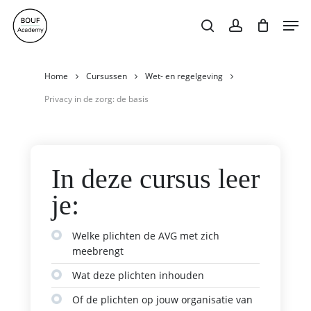
Skip
Men
search
account
to
Close
Cart
Cart
main
content
Home
Cursussen
Wet- en regelgeving
Privacy in de zorg: de basis
In deze cursus leer
je:
Welke plichten de AVG met zich
meebrengt
Wat deze plichten inhouden
Of de plichten op jouw organisatie van