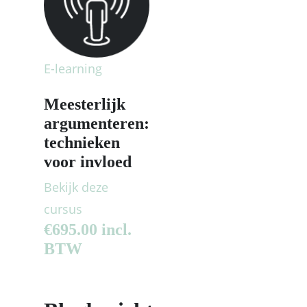
E-learning
Meesterlijk
argumenteren:
technieken
voor invloed
Bekijk deze
cursus
€
695.00
incl.
BTW