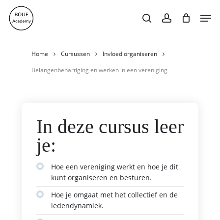
Skip
Men
search
account
to
Close
Cart
Cart
main
content
Home
Cursussen
Invloed organiseren
Belangenbehartiging en werken in een vereniging
In deze cursus leer
je:
Hoe een vereniging werkt en hoe je dit
kunt organiseren en besturen.
Hoe je omgaat met het collectief en de
ledendynamiek.