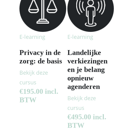
E-learning
E-learning
Privacy in de
Landelijke
zorg: de basis
verkiezingen
en je belang
Bekijk deze
opnieuw
cursus
agenderen
€
195.00
incl.
Bekijk deze
BTW
cursus
€
495.00
incl.
BTW