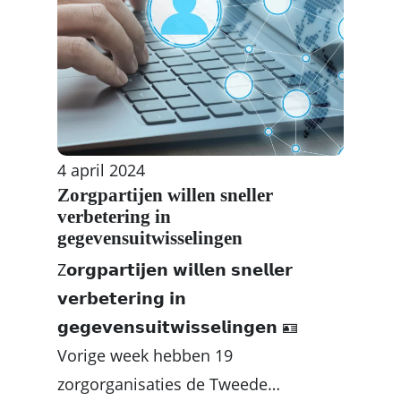
4 april 2024
Zorgpartijen willen sneller
verbetering in
gegevensuitwisselingen
Z𝗼𝗿𝗴𝗽𝗮𝗿𝘁𝗶𝗷𝗲𝗻 𝘄𝗶𝗹𝗹𝗲𝗻 𝘀𝗻𝗲𝗹𝗹𝗲𝗿
𝘃𝗲𝗿𝗯𝗲𝘁𝗲𝗿𝗶𝗻𝗴 𝗶𝗻
𝗴𝗲𝗴𝗲𝘃𝗲𝗻𝘀𝘂𝗶𝘁𝘄𝗶𝘀𝘀𝗲𝗹𝗶𝗻𝗴𝗲𝗻 🪪
Vorige week hebben 19
zorgorganisaties de Tweede…