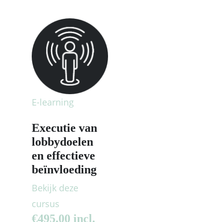
E-learning
Executie van
lobbydoelen
en effectieve
beïnvloeding
Bekijk deze
cursus
€
495.00
incl.